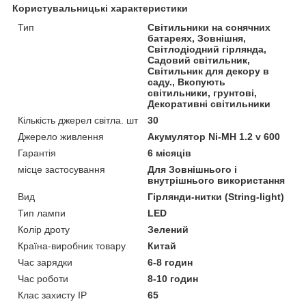
Користувальницькі характеристики
Тип
Світильники на сонячних
батареях, Зовнішня,
Світлодіодний гірлянда,
Садовий світильник,
Світильник для декору в
саду., Вкопують
світильники, грунтові,
Декоративні світильники
Кількість джерел світла. шт
30
Джерело живлення
Акумулятор Ni-MH 1.2 v 600
Гарантія
6 місяців
місце застосування
Для Зовнішнього і
внутрішнього використання
Вид
Гірлянди-нитки (String-light)
Тип лампи
LED
Колір дроту
Зелений
Країна-виробник товару
Китай
Час зарядки
6-8 годин
Час роботи
8-10 годин
Клас захисту IP
65