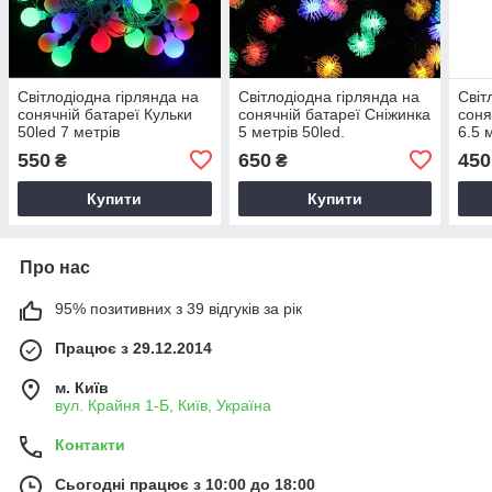
Світлодіодна гірлянда на
Світлодіодна гірлянда на
Світ
сонячній батареї Кульки
сонячній батареї Сніжинка
соня
50led 7 метрів
5 метрів 50led.
6.5 
Мультиколор
Мультиколір.
Біли
550
650
450
₴
₴
Купити
Купити
Про нас
95% позитивних з 39 відгуків за рік
Працює з 29.12.2014
м. Київ
вул. Крайня 1-Б, Київ, Україна
Контакти
Сьогодні працює з 10:00 до 18:00