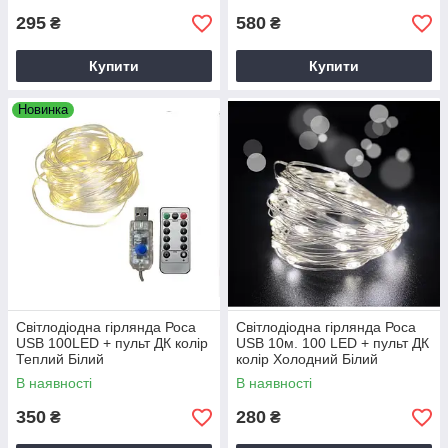
295
580
₴
₴
Купити
Купити
Новинка
Світлодіодна гірлянда Роса
Світлодіодна гірлянда Роса
USB 100LED + пульт ДК колір
USB 10м. 100 LED + пульт ДК
Теплий Білий
колір Холодний Білий
В наявності
В наявності
350
280
₴
₴