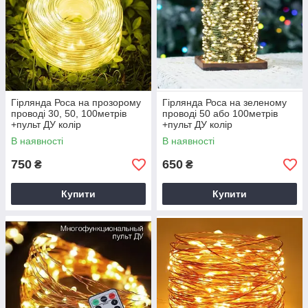
Гірлянда Роса на прозорому
Гірлянда Роса на зеленому
проводі 30, 50, 100метрів
проводі 50 або 100метрів
+пульт ДУ колір
+пульт ДУ колір
світінняТеплий Білий
світінняТеплий Білий
В наявності
В наявності
750
650
₴
₴
Купити
Купити