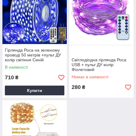
Гірлянда Роса на зеленому
проводі 50 метрів +пульт ДУ
колір світіння Синій
Світлодіодна гірлянда Роса
USB + пульт ДУ колір
В наявності
Фіолетовий
710
Немає в наявності
₴
280
₴
Купити