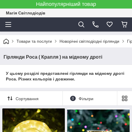
Найпопулярніший товар
Магія Світлодіодів
Товари та послуги
Новорічні світлодіодні гірлянди
Гі
Гірлянди Роса ( Крапля ) на мідному дроті
У цьому розділі представлені гірлянди на мідному дроті
Роса. Різних кольорів і довжини.
Сортування
0
Фільтри