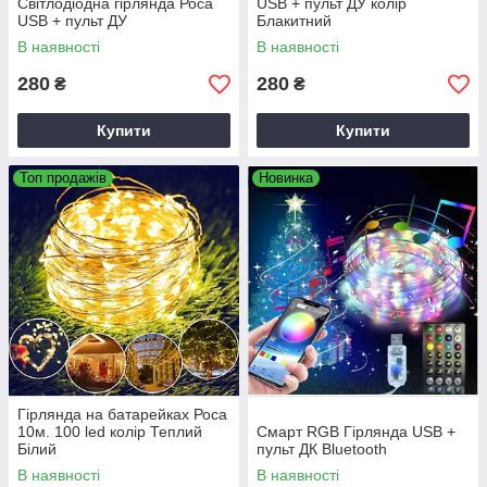
Світлодіодна гірлянда Роса
USB + пульт ДУ колір
USB + пульт ДУ
Блакитний
В наявності
В наявності
280
280
₴
₴
Купити
Купити
Топ продажів
Новинка
Гірлянда на батарейках Роса
10м. 100 led колір Теплий
Смарт RGB Гірлянда USB +
Білий
пульт ДК Bluetooth
В наявності
В наявності