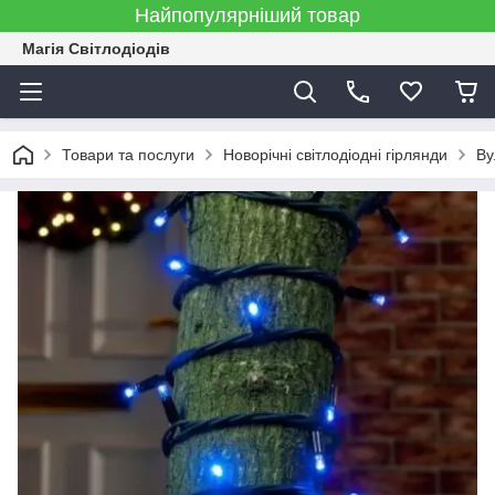
Найпопулярніший товар
Магія Світлодіодів
Товари та послуги
Новорічні світлодіодні гірлянди
Ву