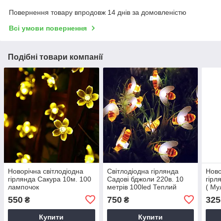
Повернення товару впродовж 14 днів за домовленістю
Всі умови повернення
Подібні товари компанії
Новорічна світлодіодна
Світлодіодна гірлянда
Ново
гірлянда Сакура 10м. 100
Садові бджоли 220в. 10
гірл
лампочок
метрів 100led Теплий
( Му
білий Акція
550
750
325
₴
₴
Купити
Купити