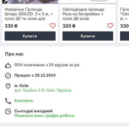
Новорічна Гірлянда
Світлодіодна гірлянда
Гірл
Штора 300LED. 3 х 3 м, +
Роса на батарейках +
"Сві
пульт ДУ та гачки для
пульт ДК колір
м, +
монтажу. USB колір.
Мультиколор
Син
330
320
330
₴
₴
Холодний Білий
Купити
Купити
Про нас
95% позитивних з 39 відгуків за рік
Працює з 29.12.2014
м. Київ
вул. Крайня 1-Б, Київ, Україна
Контакти
Сьогодні вихідний
Показати весь графік роботи