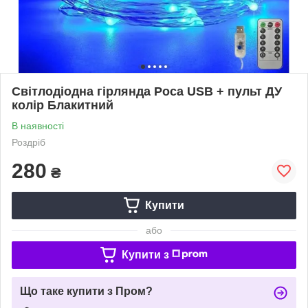
Світлодіодна гірлянда Роса USB + пульт ДУ
колір Блакитний
В наявності
Роздріб
280
₴
Купити
або
Купити з
Що таке купити з Пром?