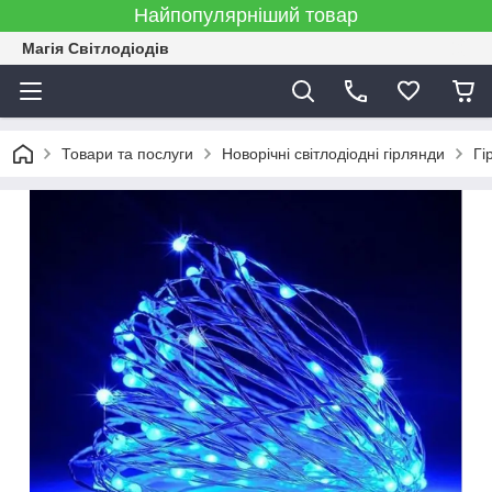
Найпопулярніший товар
Магія Світлодіодів
Товари та послуги
Новорічні світлодіодні гірлянди
Гі