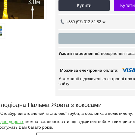
Купити
Купити
+380 (97) 012-82-82
повернення това
У компанії підключені електронні пла
сайту.
тлодіодна Пальма Жовта з кокосами
 Стовбур виготовлений із сталевої труби, а оболонка з поліетилену.
одне дерево
, можна встановлювати під відкритим небом і використов
рослужать Вам багато років.