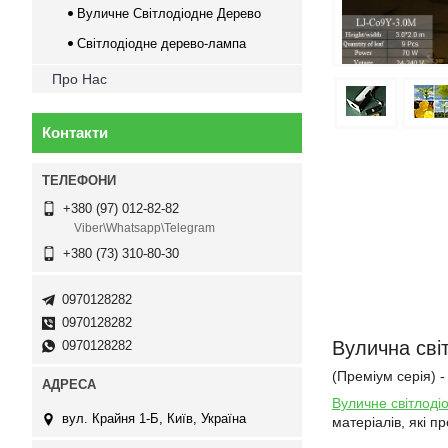
Вуличне Світлодіодне Дерево
Світлодіодне дерево-лампа
Про Нас
Контакти
+380 (97) 012-82-82
Viber\Whatsapp\Telegram
+380 (73) 310-80-30
0970128282
0970128282
Вулична сві
0970128282
(Преміум серія) -
Вуличне світлоді
вул. Крайня 1-Б, Київ, Україна
матеріалів, які п