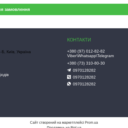
ля замовлення
+380 (97) 012-82-82
-Б, Київ, Україна
Viber\Whatsapp\Telegram
+380 (73) 310-80-30
0970128282
іодів
0970128282
0970128282
Сайт створений на маркетплейсі
Prom.ua
Продавець на Bigl.ua