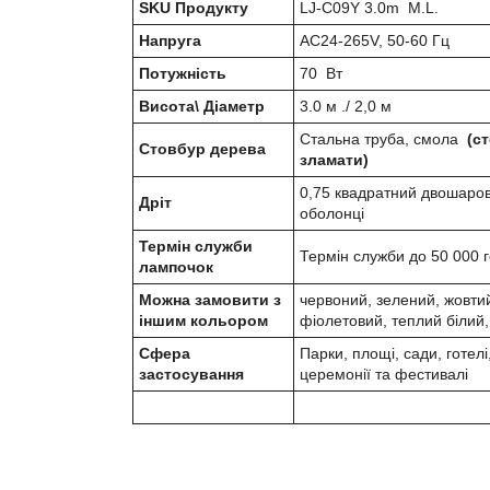
SKU Продукту
LJ-C09Y 3.0m M.L.
Напруга
AC24-265V, 50-60 Гц
Потужність
70 Вт
Висота\ Діаметр
3.0 м ./ 2,0 м
Стальна труба, смола
(с
Стовбур дерева
зламати)
0,75 квадратний двошаров
Дріт
оболонці
Термін служби
Термін служби до 50 000 
лампочок
Можна замовити з
червоний, зелений, жовтий
іншим кольором
фіолетовий, теплий білий
Сфера
Парки, площі, сади, готелі,
застосування
церемонії та фестивалі