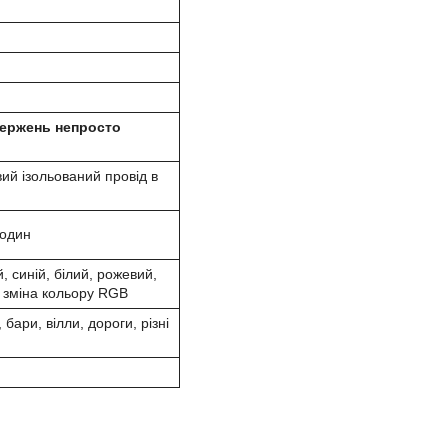
тержень непросто
ий ізольований провід в
годин
, синій, білий, рожевий,
, зміна кольору RGB
 бари, вілли, дороги, різні