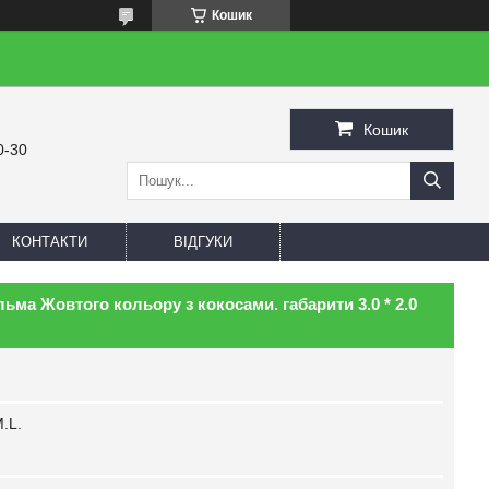
Кошик
Кошик
0-30
КОНТАКТИ
ВІДГУКИ
ма Жовтого кольору з кокосами. габарити 3.0 * 2.0
.L.