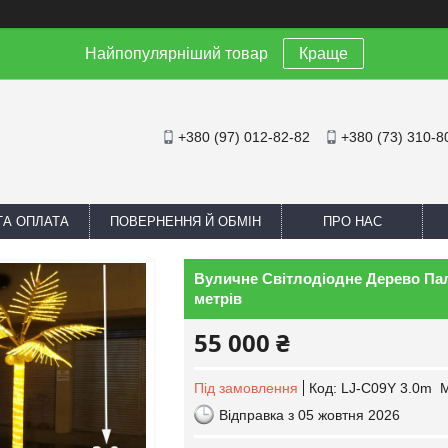
Найпопулярніший товар
Краще
+380 (97) 012-82-82
+380 (73) 310-8
ТА ОПЛАТА
ПОВЕРНЕННЯ Й ОБМІН
ПРО НАС
Вуличне Світлодіодне Дерево Паль
метрів
55 000 ₴
Під замовлення
Код:
LJ-C09Y 3.0m M
Відправка з 05 жовтня 2026