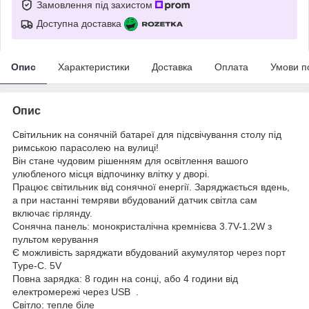
Замовлення під захистом
Доступна доставка
Опис
Характеристики
Доставка
Оплата
Умови п
Опис
Світильник на сонячній батареї для підсвічування столу під
римською парасолею на вулиці!
Він стане чудовим рішенням для освітлення вашого
улюбленого місця відпочинку влітку у дворі.
Працює світильник від сонячної енергії. Заряджається вдень,
а при настанні темряви вбудований датчик світла сам
включає гірлянду.
Сонячна панель: монокристалічна кремнієва 3.7V-1.2W з
пультом керування
Є можливість заряджати вбудований акумулятор через порт
Type-C. 5V
Повна зарядка: 8 годин на сонці, або 4 години від
електромережі через USB .
Світло: тепле біле