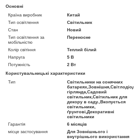
Основні
Країна виробник
Китай
Тип освітлення
Світильник
Стан
Новий
Тип освітлення за
Переносне
мобільністю
Колір світіння
Теплий білий
Напруга
5 В
Потужність
2 Вт
Користувальницькі характеристики
Тип
Світильники на сонячних
батареях,Зовнішня,Світлодіодн
гірлянда,Садовий
світильник,Світильник для
декору в саду.,Вкопується
світильники,
ґрунтові,Декоративні
світильники
Гарантія
6 місяців
місце застосування
Для Зовнішнього і
внутрішнього використання