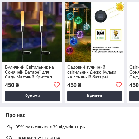
Вуличний Світильник на
Садовий вуличний
Світ
Сонячній Батареї для
світильник Диско Кульки
Соня
Саду Матовий Кристал
на сонячній батареї
Сад
колір -Теплий Білий
Деко
450
450
450
₴
₴
Купити
Купити
Про нас
95% позитивних з 39 відгуків за рік
Працює з 29.12.2014