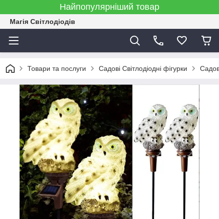
Найпопулярніший товар
Магія Світлодіодів
Товари та послуги
Садові Світлодіодні фігурки
Садов