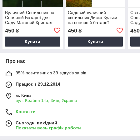
Вуличний Світильник на
Садовий вуличний
Світ
Сонячній Батареї для
світильник Диско Кульки
Соня
Саду Матовий Кристал
на сонячній батареї
Сад
колір -Теплий Білий
Деко
450
450
450
₴
₴
Купити
Купити
Про нас
95% позитивних з 39 відгуків за рік
Працює з 29.12.2014
м. Київ
вул. Крайня 1-Б, Київ, Україна
Контакти
Сьогодні вихідний
Показати весь графік роботи